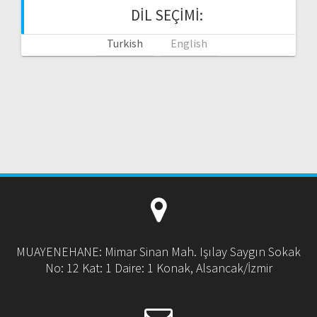
DIL SEÇIMI:
Turkish
English
MUAYENEHANE: Mimar Sinan Mah. Işılay Saygın Sokak
No: 12 Kat: 1 Daire: 1 Konak, Alsancak/İzmir