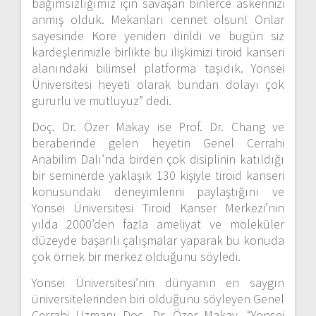
bağımsızlığımız için savaşan binlerce askerinizi
anmış olduk. Mekanları cennet olsun! Onlar
sayesinde Kore yeniden dirildi ve bugün siz
kardeşlerimizle birlikte bu ilişkimizi tiroid kanseri
alanındaki bilimsel platforma taşıdık. Yonsei
Üniversitesi heyeti olarak bundan dolayı çok
gururlu ve mutluyuz” dedi.
Doç. Dr. Özer Makay ise Prof. Dr. Chang ve
beraberinde gelen heyetin Genel Cerrahi
Anabilim Dalı’nda birden çok disiplinin katıldığı
bir seminerde yaklaşık 130 kişiyle tiroid kanseri
konusundaki deneyimlerini paylaştığını ve
Yonsei Üniversitesi Tiroid Kanser Merkezi’nin
yılda 2000’den fazla ameliyat ve moleküler
düzeyde başarılı çalışmalar yaparak bu konuda
çok örnek bir merkez olduğunu söyledi.
Yonsei Üniversitesi’nin dünyanın en saygın
üniversitelerinden biri olduğunu söyleyen Genel
Cerrahi Uzmanı Doç. Dr. Özer Makay, “Yonsei