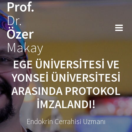
Prof.
Skip
to
Dr.
content
Özer
Makay
EGE ÜNIVERSITESI VE
YONSEI ÜNIVERSITESI
ARASINDA PROTOKOL
IMZALANDI!
Endokrin Cerrahisi Uzmanı