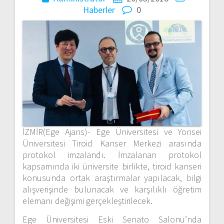
Haberler
0
İZMİR(Ege Ajans)- Ege Üniversitesi ve Yonsei
Üniversitesi Tiroid Kanser Merkezi arasında
protokol imzalandı. İmzalanan protokol
kapsamında iki üniversite birlikte, tiroid kanseri
konusunda ortak araştırmalar yapılacak, bilgi
alışverişinde bulunacak ve karşılıklı öğretim
elemanı değişimi gerçekleştirilecek.
Ege Üniversitesi Eski Senato Salonu’nda