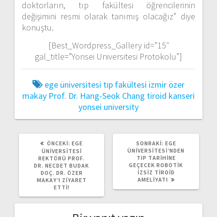
doktorların, tıp fakültesi öğrencilerinin
değişimini resmi olarak tanımış olacağız” diye
konuştu.
[Best_Wordpress_Gallery id=”15″
gal_title=”Yonsei Universitesi Protokolu”]
ege üniversitesi tıp fakültesi
izmir
özer
makay
Prof. Dr. Hang-Seok Chang
tiroid kanseri
yonsei university
ÖNCEKI
SONRAKI
ÖNCEKI:
EGE
SONRAKI:
EGE
YAZI:
YAZI:
ÜNIVERSITESI’NDEN
ÜNIVERSITESI
TIP TARIHINE
REKTÖRÜ PROF.
GEÇECEK ROBOTIK
DR. NECDET BUDAK
IZSIZ TIROID
DOÇ. DR. ÖZER
AMELIYATI
MAKAY’I ZIYARET
ETTI!