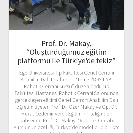
Prof. Dr. Makay,
“Oluşturduğumuz eğitim
platformu ile Türkiye’de tekiz”
Ege Üniversitesi Tıp Fakültesi Genel Cerrahi
Anabilim Dalı tarafından “Temel ‘DRY-LAB’
Robotik Cerrahi Kursu” düzenlendi. Tıp
Fakültesi Hastanesi Robotik Cerrahi Salonunda
gerçekleşen eğitimi Genel Cerrahi Anabilim Dalı
öğretim üyeleri Prof. Dr. Özer Makay ve Op. Dr.
Murat Özdemir verdi. Eğitimin niteliğinden
bahseden Prof. Dr. Makay, “Robotik Cerrahi
Kursu’nun özelliği, Türkiye’de modellerle birlikte