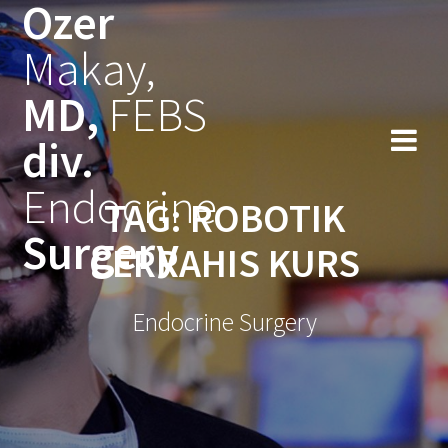
Ozer
Skip
to
Makay,
content
MD,
FEBS
div.
Endocrine
TAG:
ROBOTIK
Surgery
CERRAHIS KURS
Endocrine Surgery