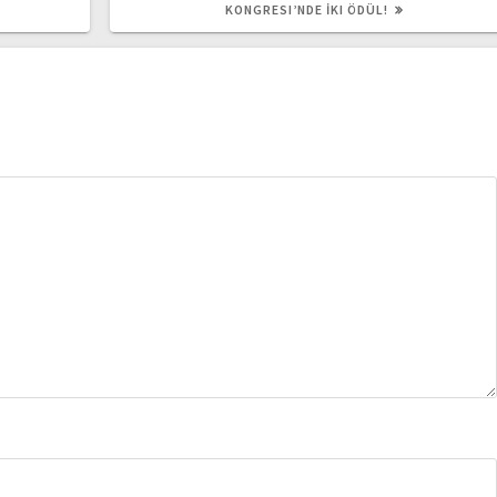
POST:
KONGRESI’NDE İKI ÖDÜL!