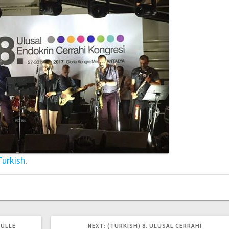
Turkish
.
NEXT
DÜLLE
NEXT:
(TURKISH) 8. ULUSAL CERRAHI