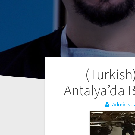
Post
(Turkis
navigation
Antalya’da 
Administr