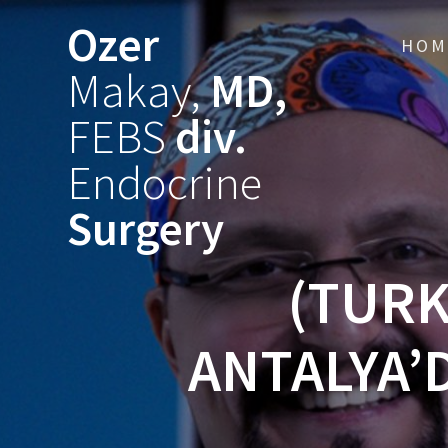
Skip
Ozer
to
HOM
content
Makay,
MD,
FEBS
div.
Endocrine
Surgery
(TURK
ANTALYA’