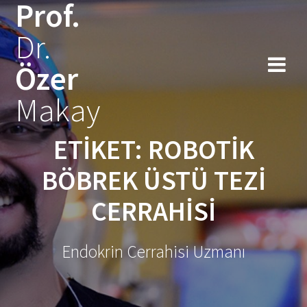
Prof.
Skip
to
Dr.
content
Özer
Makay
ETIKET:
ROBOTIK
BÖBREK ÜSTÜ TEZI
CERRAHISI
Endokrin Cerrahisi Uzmanı