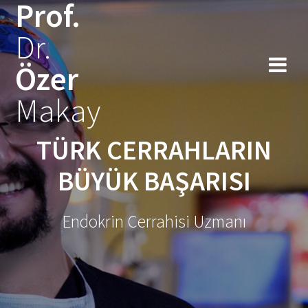
Prof.
Skip
to
Dr.
content
Özer
Makay
TÜRK CERRAHLARIN
BÜYÜK BAŞARISI
Endokrin Cerrahisi Uzmanı