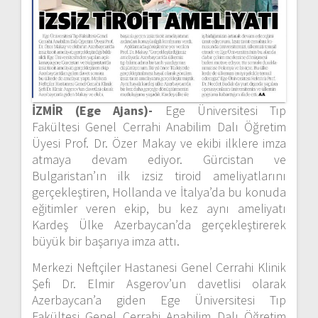
İZMİR (Ege Ajans)-
Ege Üniversitesi Tıp
Fakültesi Genel Cerrahi Anabilim Dalı Öğretim
Üyesi Prof. Dr. Özer Makay ve ekibi ilklere imza
atmaya devam ediyor. Gürcistan ve
Bulgaristan’ın ilk izsiz tiroid ameliyatlarını
gerçekleştiren, Hollanda ve İtalya’da bu konuda
eğitimler veren ekip, bu kez aynı ameliyatı
Kardeş Ülke Azerbaycan’da gerçekleştirerek
büyük bir başarıya imza attı.
Merkezi Neftçiler Hastanesi Genel Cerrahi Klinik
Şefi Dr. Elmir Asgerov’un davetlisi olarak
Azerbaycan’a giden Ege Üniversitesi Tıp
Fakültesi Genel Cerrahi Anabilim Dalı Öğretim